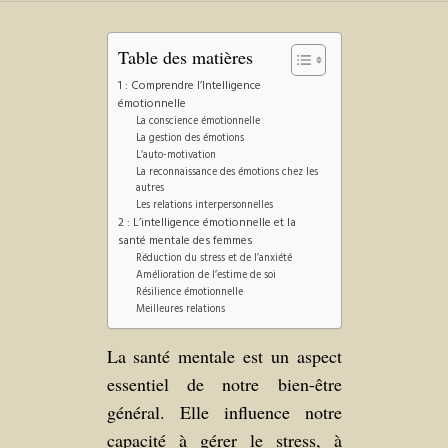
Table des matières
1 : Comprendre l’Intelligence
émotionnelle
La conscience émotionnelle
La gestion des émotions
L’auto-motivation
La reconnaissance des émotions chez les
autres
Les relations interpersonnelles
2 : L’intelligence émotionnelle et la
santé mentale des femmes
Réduction du stress et de l’anxiété
Amélioration de l’estime de soi
Résilience émotionnelle
Meilleures relations
La santé mentale est un aspect
essentiel de notre bien-être
général. Elle influence notre
capacité à gérer le stress, à